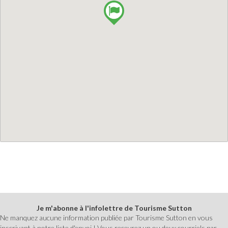
Je m'abonne à l'infolettre de Tourisme Sutton
Ne manquez aucune information publiée par Tourisme Sutton en vous
inscrivant à notre liste d'envoi ! Vous recevrez un ou deux courriels par