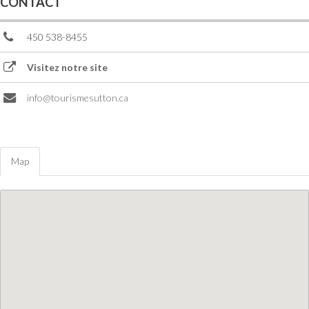
CONTACT
450 538-8455
Visitez notre site
info@tourismesutton.ca
Map