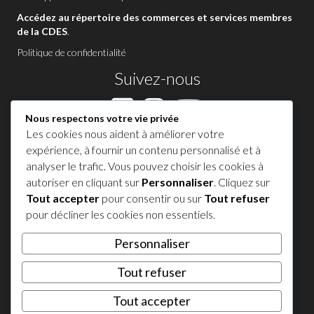
Accédez au répertoire des commerces et services membres
de la CDES
.
Politique de confidentialité
Suivez-nous
Nous respectons votre vie privée
Les cookies nous aident à améliorer votre
Contactez-nous à Sutton
expérience, à fournir un contenu personnalisé et à
analyser le trafic. Vous pouvez choisir les cookies à
1 450 538-8455
autoriser en cliquant sur
Personnaliser
. Cliquez sur
Tout accepter
pour consentir ou sur
Tout refuser
Partagez votre expérience !
pour décliner les cookies non essentiels.
Personnaliser
𝕏
Tout refuser
© 2026 Tourisme Sutton. Tous droits réservés.
Tout accepter