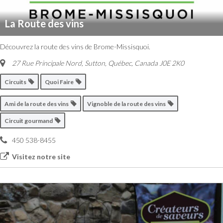
La Route des vins
Découvrez la route des vins de Brome-Missisquoi.
27 Rue Principale Nord
,
Sutton, Québec, Canada
J0E 2K0
Circuits
Quoi Faire
Ami de la route des vins
Vignoble de la route des vins
Circuit gourmand
450 538-8455
Visitez notre site