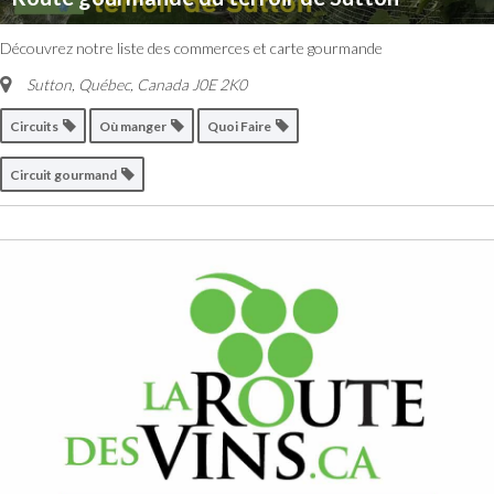
Découvrez notre liste des commerces et carte gourmande
Sutton, Québec, Canada
J0E 2K0
Circuits
Où manger
Quoi Faire
Circuit gourmand