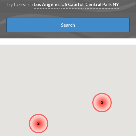
Try to search
Los Angeles
US Capitol
Central Park NY
2
2