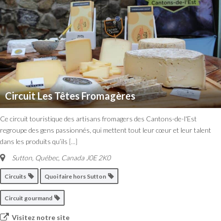
Circuit Les Têtes Fromagères
Ce circuit touristique des artisans fromagers des Cantons-de-l'Est
regroupe des gens passionnés, qui mettent tout leur cœur et leur talent
dans les produits qu’ils
[...]
Sutton
,
Québec, Canada
J0E 2K0
Circuits
Quoi faire hors Sutton
Circuit gourmand
Visitez notre site