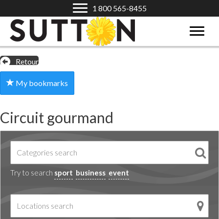
1 800 565-8455
Retour
My bookmarks
Circuit gourmand
Try to search
sport
business
event