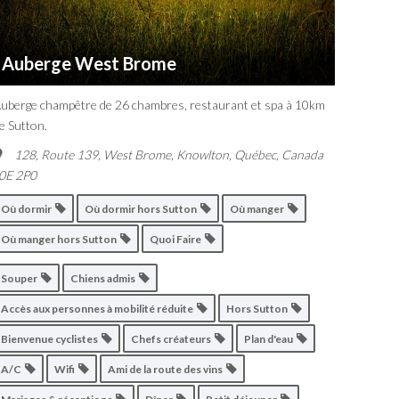
Auberge West Brome
uberge champêtre de 26 chambres, restaurant et spa à 10km
e Sutton.
128, Route 139, West Brome
,
Knowlton, Québec, Canada
0E 2P0
Où dormir
Où dormir hors Sutton
Où manger
Où manger hors Sutton
Quoi Faire
Souper
Chiens admis
Accès aux personnes à mobilité réduite
Hors Sutton
Bienvenue cyclistes
Chefs créateurs
Plan d'eau
A/C
Wifi
Ami de la route des vins