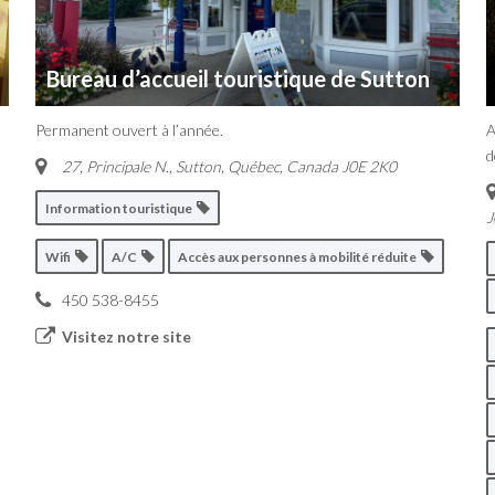
Bureau d’accueil touristique de Sutton
Permanent ouvert à l’année.
A
d
27, Principale N.
,
Sutton, Québec, Canada
J0E 2K0
Information touristique
J
Wifi
A/C
Accès aux personnes à mobilité réduite
450 538-8455
Visitez notre site