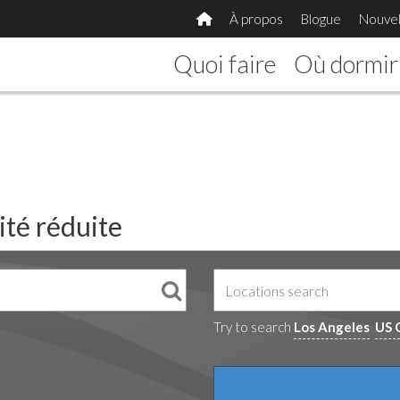
À propos
Blogue
Nouvel
Quoi faire
Où dormir
ité réduite
Try to search
Los Angeles
US 