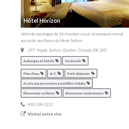
Hôtel Horizon
Hôtel de montagne de 24 chambres tout récemment rénové
accroché aux flancs du Mont Sutton
297, Maple, Sutton
,
Québec, Canada
J0E 2K0
Auberges et hôtels
Où dormir
Plan d'eau
A/C
Petit déjeuner
Accès aux personnes à mobilité réduite
Bienvenue cyclistes
Bienvenue randonneurs
450 538-3212
Visitez notre site