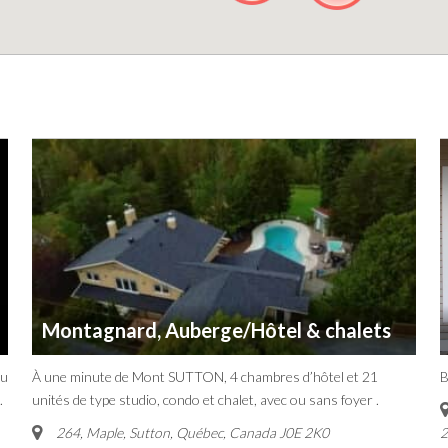
Montagnard, Auberge/Hôtel & chalets
du
À une minute de Mont SUTTON, 4 chambres d’hôtel et 21
B
.
unités de type studio, condo et chalet, avec ou sans foyer .
264, Maple, Sutton
,
Québec, Canada
J0E 2K0