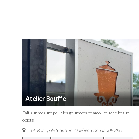
Atelier Bouffe
Fait sur mesure pour les gourmets et amoureux de beaux
objets.
14, Principale S
,
Sutton, Québec, Canada
J0E 2K0