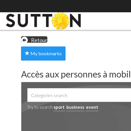
Retour
My bookmarks
Accès aux personnes à mobil
Try to search
sport
business
event