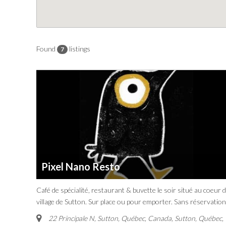
Found
listings
7
Pixel Nano Resto
Café de spécialité, restaurant & buvette le soir situé au coeur 
village de Sutton. Sur place ou pour emporter. Sans réservation
22 Principale N, Sutton, Québec, Canada
,
Sutton, Québec,