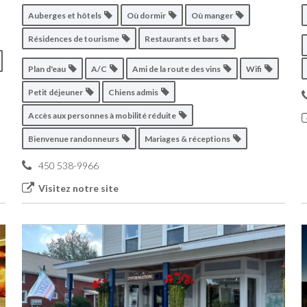
Auberges et hôtels
Où dormir
Où manger
Résidences de tourisme
Restaurants et bars
Plan d'eau
A/C
Ami de la route des vins
Wifi
Petit déjeuner
Chiens admis
Accès aux personnes à mobilité réduite
Bienvenue randonneurs
Mariages & réceptions
450 538-9966
Visitez notre site