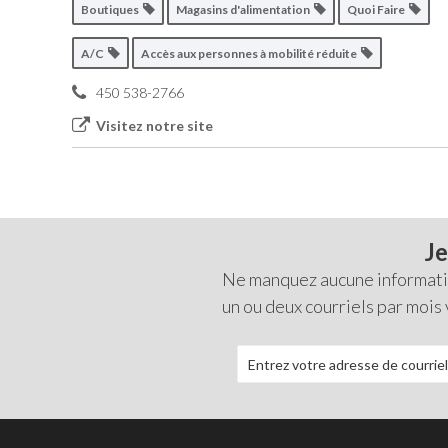
Boutiques
Magasins d'alimentation
Quoi Faire
A/C
Accès aux personnes à mobilité réduite
450 538-2766
Visitez notre site
Je
Ne manquez aucune information
un ou deux courriels par mois