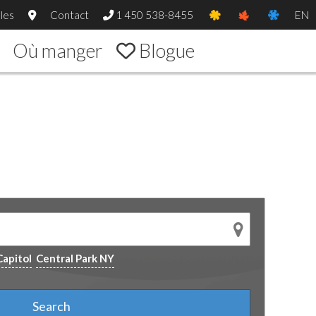
les
Contact
1 450 538-8455
EN
Où manger
Blogue
Capitol
Central Park NY