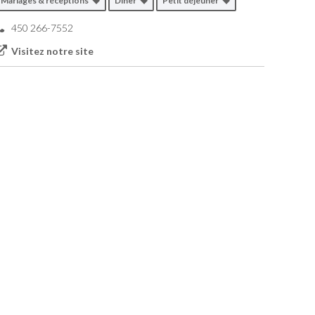
Mariages & réceptions
Dîner
Petit déjeuner
450 266-7552
Visitez notre site