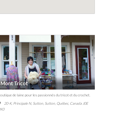
Mont Tricot
outique de laine pour les passionnés du tricot et du crochet.
20-K, Principale N, Sutton
,
Sutton, Québec, Canada
J0E
2K0