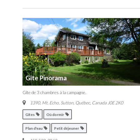
Gîte Pinorama
Gîte de 3 chambres à la campagne.
1390, Mt. Echo
,
Sutton, Québec, Canada
J0E 2K0
Gîtes
Où dormir
Plan d'eau
Petit déjeuner