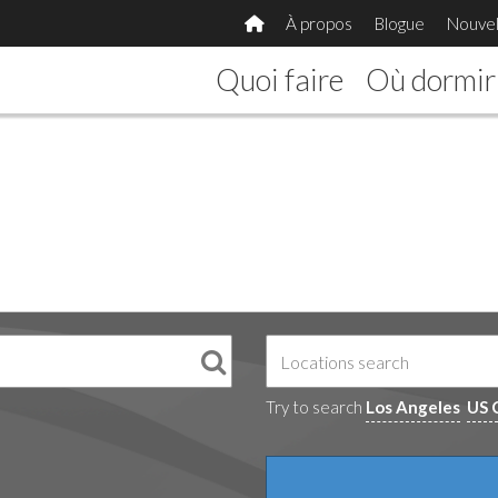
À propos
Blogue
Nouvel
Quoi faire
Où dormir
Try to search
Los Angeles
US 