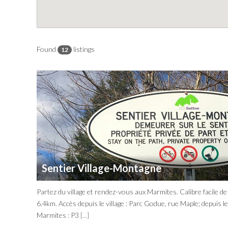
Found
listings
12
Sentier Village-Montagne
Partez du village et rendez-vous aux Marmites. Calibre facile de
6.4km. Accès depuis le village : Parc Godue, rue Maple; depuis l
Marmites : P3
[...]