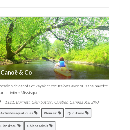
Canoë & Co
ocation de canots et kayak et excursions avec ou sans navette
ur la rivière Missisquoi.
1121, Burnett, Glen Sutton
,
Québec, Canada
J0E 2K0
Activités aquatiques
Plein air
Quoi Faire
Plan d'eau
Chiens admis