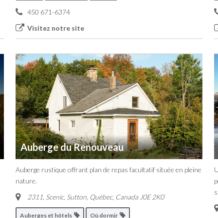
450 671-6374
Visitez notre site
Auberge du Renouveau
Auberge rustique offrant plan de repas facultatif située en pleine
U
nature.
p
s
2311, Scenic
,
Sutton, Québec, Canada
J0E 2K0
Auberges et hôtels
Où dormir