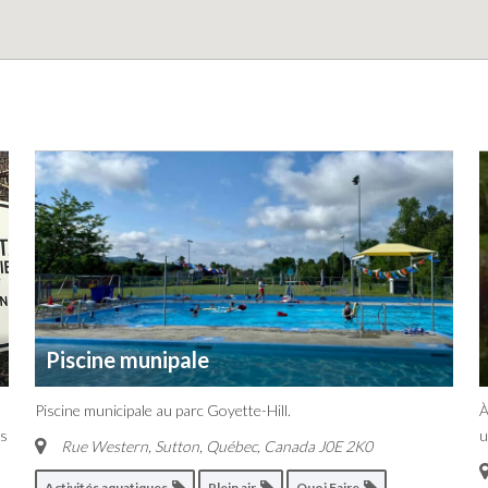
Piscine munipale
Piscine municipale au parc Goyette-Hill.
À
es
u
Rue Western, Sutton
,
Québec, Canada
J0E 2K0
Activités aquatiques
Plein air
Quoi Faire