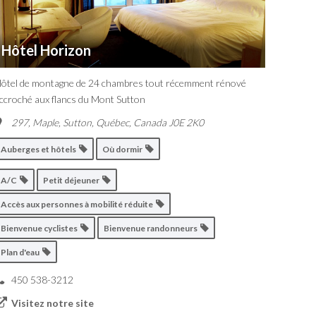
Hôtel Horizon
ôtel de montagne de 24 chambres tout récemment rénové
ccroché aux flancs du Mont Sutton
297, Maple, Sutton
,
Québec, Canada
J0E 2K0
Auberges et hôtels
Où dormir
A/C
Petit déjeuner
Accès aux personnes à mobilité réduite
Bienvenue cyclistes
Bienvenue randonneurs
Plan d'eau
450 538-3212
Visitez notre site