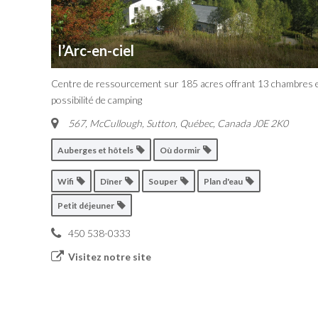
l’Arc-en-ciel
Centre de ressourcement sur 185 acres offrant 13 chambres 
possibilité de camping
567, McCullough, Sutton
,
Québec, Canada
J0E 2K0
Auberges et hôtels
Où dormir
Wifi
Dîner
Souper
Plan d'eau
Petit déjeuner
450 538-0333
Visitez notre site