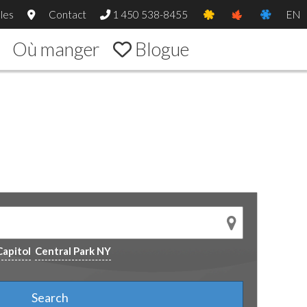
les
Contact
1 450 538-8455
EN
Où manger
Blogue
Capitol
Central Park NY