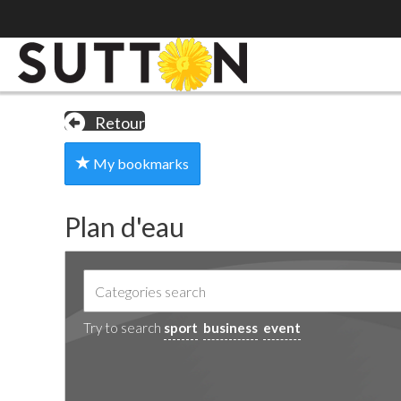
Retour
My bookmarks
Plan d'eau
Try to search
sport
business
event