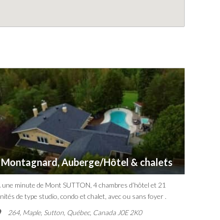
Montagnard, Auberge/Hôtel & chalets
 une minute de Mont SUTTON, 4 chambres d’hôtel et 21
nités de type studio, condo et chalet, avec ou sans foyer .
264, Maple, Sutton
,
Québec, Canada
J0E 2K0