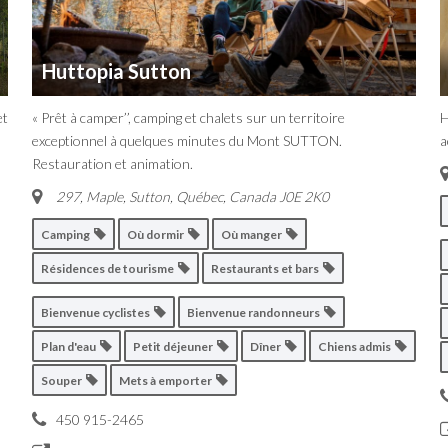
Huttopia Sutton
et
« Prêt à camper’’, camping et chalets sur un territoire
H
exceptionnel à quelques minutes du Mont SUTTON.
a
Restauration et animation.
297, Maple
,
Sutton, Québec, Canada
J0E 2K0
Camping
Où dormir
Où manger
Résidences de tourisme
Restaurants et bars
Bienvenue cyclistes
Bienvenue randonneurs
Plan d'eau
Petit déjeuner
Dîner
Chiens admis
Souper
Mets à emporter
450 915-2465