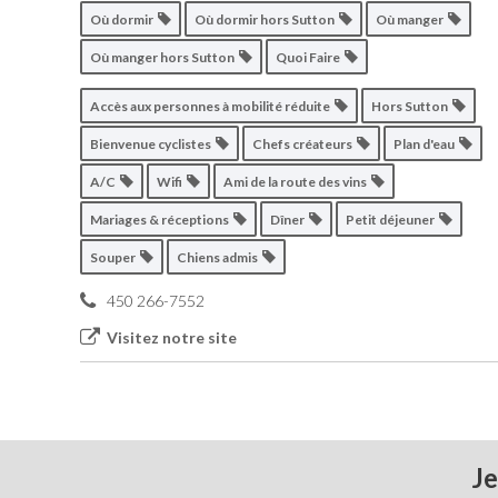
Où dormir
Où dormir hors Sutton
Où manger
Où manger hors Sutton
Quoi Faire
Accès aux personnes à mobilité réduite
Hors Sutton
Bienvenue cyclistes
Chefs créateurs
Plan d'eau
A/C
Wifi
Ami de la route des vins
Mariages & réceptions
Dîner
Petit déjeuner
Souper
Chiens admis
450 266-7552
Visitez notre site
Je