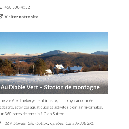
450 538-4052
Visitez notre site
Au Diable Vert – Station de montagne
ne variété d’hébergement inusité, camping, randonnée
édestre, activités aquatiques et activités plein air hivernales,
ur 360 acres de terrain à Glen Sutton
169, Staines, Glen Sutton
,
Québec, Canada
J0E 2K0