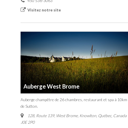
450 538-3063
Visitez notre site
Auberge West Brome
Auberge champêtre de 26 chambres, restaurant et spa à 10km
de Sutton.
128, Route 139, West Brome
,
Knowlton, Québec, Canada
J0E 2P0