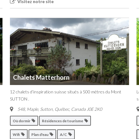
Visitez notre site
Chalets Matterhorn
12 chalets d’inspiration suisse situés à 500 mètres du Mont
L
SUTTON .
s
548, Maple
,
Sutton, Québec, Canada
J0E 2K0
Où dormir
Résidences de tourisme
Wifi
Plan d'eau
A/C