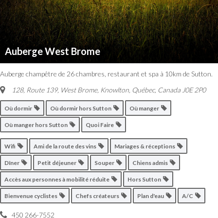
Auberge West Brome
Auberge champêtre de 26 chambres, restaurant et spa à 10km de Sutton.
128, Route 139, West Brome
,
Knowlton, Québec, Canada
J0E 2P0
Où dormir
Où dormir hors Sutton
Où manger
Où manger hors Sutton
Quoi Faire
Wifi
Ami de la route des vins
Mariages & réceptions
Dîner
Petit déjeuner
Souper
Chiens admis
Accès aux personnes à mobilité réduite
Hors Sutton
Bienvenue cyclistes
Chefs créateurs
Plan d'eau
A/C
450 266-7552