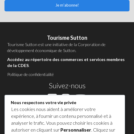
Je m'abonne!
Tourisme Sutton
Tourisme Sutton est une initiative de la
Corporation de
développement économique de Sutton
.
Accédez au répertoire des commerces et services membres
de la CDES
.
Politique de confidentialité
Suivez-nous
Nous respectons votre vie privée
Les cookies nous aident à améliorer votre
Contactez-nous à Sutton
expérience, à fournir un contenu personnalisé et à
analyser le trafic. Vous pouvez choisir les cookies à
1 450 538-8455
autoriser en cliquant sur
Personnaliser
. Cliquez sur