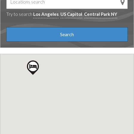
Try to search
Los Angeles
US Capitol
Central Park NY