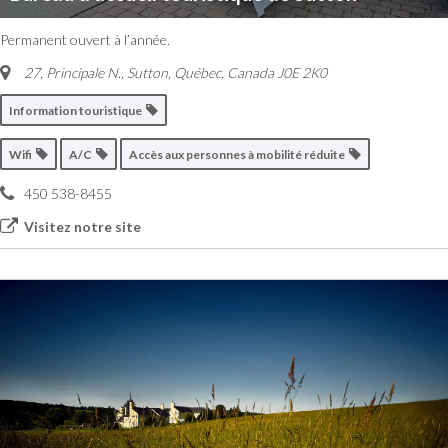
Permanent ouvert à l’année.
27, Principale N.
,
Sutton, Québec, Canada
J0E 2K0
Information touristique
Wifi
A/C
Accès aux personnes à mobilité réduite
450 538-8455
Visitez notre site