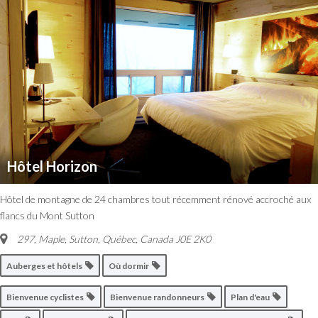
Hôtel Horizon
Hôtel de montagne de 24 chambres tout récemment rénové accroché aux
flancs du Mont Sutton
297, Maple, Sutton
,
Québec, Canada
J0E 2K0
Auberges et hôtels
Où dormir
Bienvenue cyclistes
Bienvenue randonneurs
Plan d'eau