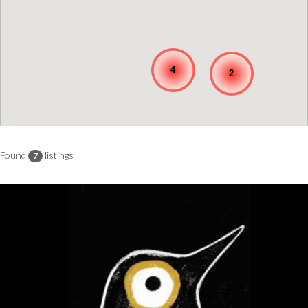
4
2
Found
listings
7