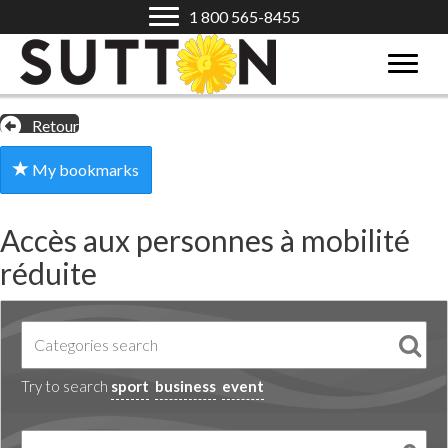
1 800 565-8455
Retour
My bookmarks
Accès aux personnes à mobilité
réduite
Try to search
sport
business
event