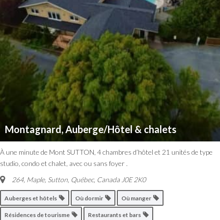
Montagnard, Auberge/Hôtel & chalets
À une minute de Mont SUTTON, 4 chambres d’hôtel et 21 unités de type
studio, condo et chalet, avec ou sans foyer .
264, Maple, Sutton
,
Québec, Canada
J0E 2K0
Auberges et hôtels
Où dormir
Où manger
Résidences de tourisme
Restaurants et bars