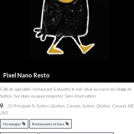
Pixel Nano Resto
Café de spécialité, restaurant & buvette le soir situé au coeur du village de
Sutton. Sur place ou pour emporter. Sans réservation.
22 Principale N, Sutton, Québec, Canada
,
Sutton, Québec, Canada
J0E
2K0
Où manger
Restaurants et bars