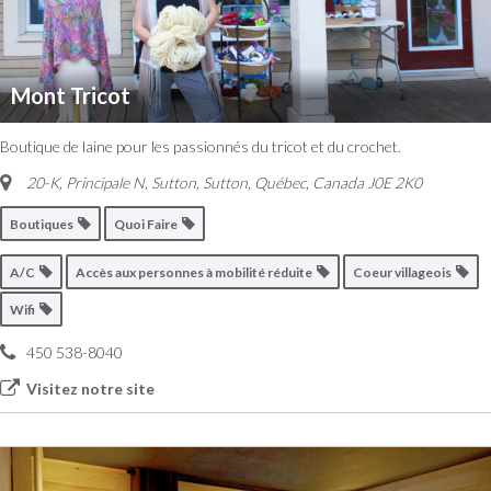
Mont Tricot
Boutique de laine pour les passionnés du tricot et du crochet.
20-K, Principale N, Sutton
,
Sutton, Québec, Canada
J0E 2K0
Boutiques
Quoi Faire
A/C
Accès aux personnes à mobilité réduite
Coeur villageois
Wifi
450 538-8040
Visitez notre site