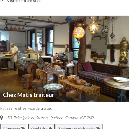
Visitez notre site
Chez Matis traiteur
Pâtisserie et service de traiteur.
50, Principale N, Sutton
,
Québec, Canada
J0E 2K0
Où manger
Quoi Faire
Traiteurs et pâtisseries