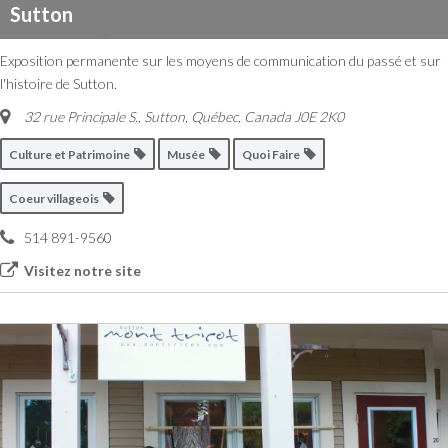
Sutton
Exposition permanente sur les moyens de communication du passé et sur
l'histoire de Sutton.
32 rue Principale S.
,
Sutton, Québec, Canada
J0E 2K0
Culture et Patrimoine
Musée
Quoi Faire
Coeur villageois
514 891-9560
Visitez notre site