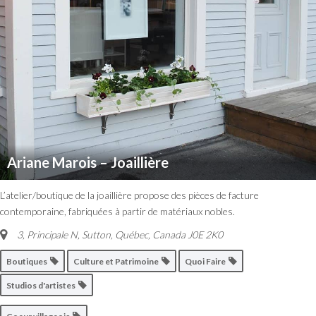
Ariane Marois – Joaillière
L’atelier/boutique de la joaillière propose des pièces de facture
contemporaine, fabriquées à partir de matériaux nobles.
3, Principale N, Sutton
,
Québec, Canada
J0E 2K0
Boutiques
Culture et Patrimoine
Quoi Faire
Studios d'artistes