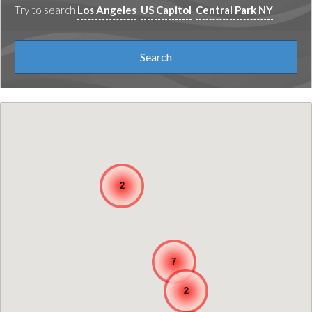
Try to search
Los Angeles
US Capitol
Central Park NY
2
7
2