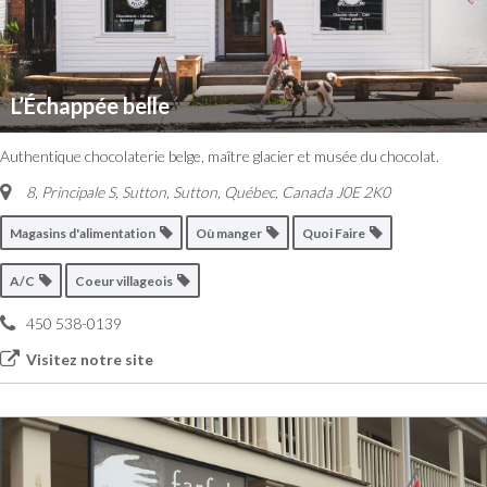
L’Échappée belle
Authentique chocolaterie belge, maître glacier et musée du chocolat.
8, Principale S, Sutton
,
Sutton, Québec, Canada
J0E 2K0
Magasins d'alimentation
Où manger
Quoi Faire
A/C
Coeur villageois
450 538-0139
Visitez notre site