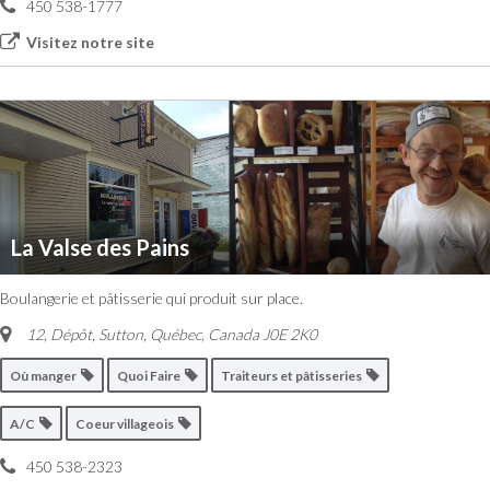
450 538-1777
Visitez notre site
La Valse des Pains
Boulangerie et pâtisserie qui produit sur place.
12, Dépôt, Sutton
,
Québec, Canada
J0E 2K0
Où manger
Quoi Faire
Traiteurs et pâtisseries
A/C
Coeur villageois
450 538-2323