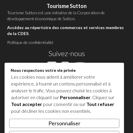
Tourisme Sutton
Tourisme Sutton est une initiative de la
Corporation de
développement économique de Sutton
.
Accédez au répertoire des commerces et services membres
de la CDES
.
Politique de confidentialité
Suivez-nous
Nous respectons votre vie privée
Les cookies nous aident à améliorer votre
Contactez-nous à Sutton
expérience, à fournir un contenu personnalisé et à
analyser le trafic. Vous pouvez choisir les cookies à
1 450 538-8455
autoriser en cliquant sur
Personnaliser
. Cliquez sur
Tout accepter
pour consentir ou sur
Tout refuser
Partagez votre expérience !
pour décliner les cookies non essentiels.
Personnaliser
𝕏