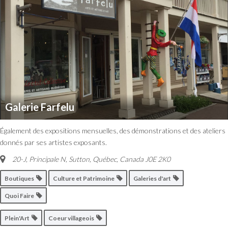
Galerie Farfelu
Également des expositions mensuelles, des démonstrations et des ateliers
donnés par ses artistes exposants.
20-J, Principale N, Sutton
,
Québec, Canada
J0E 2K0
Boutiques
Culture et Patrimoine
Galeries d'art
Quoi Faire
Plein'Art
Coeur villageois