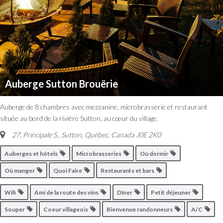
Auberge Sutton Brouërie
Auberge de 8 chambres avec mezzanine, microbrasserie et restaurant
située au bord de la rivière Sutton, au cœur du village.
27, Principale S.
,
Sutton, Québec, Canada
J0E 2K0
Auberges et hôtels
Microbrasseries
Où dormir
Où manger
Quoi Faire
Restaurants et bars
Wifi
Ami de la route des vins
Dîner
Petit déjeuner
Souper
Coeur villageois
Bienvenue randonneurs
A/C