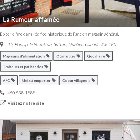
La Rumeur affamée
Épicerie fine dans l’édifice historique de l’ancien magasin général.
15, Principale N, Sutton
,
Sutton, Québec, Canada
J0E 2K0
Magasins d'alimentation
Où manger
Quoi Faire
Traiteurs et pâtisseries
A/C
Mets à emporter
Coeur villageois
450 538-1888
Visitez notre site