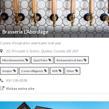
Brasserie L’Abordage
Cuisine d’inspiration américaine style pub.
10, Principale S, Sutton
,
Québec, Canada
J0E 2K0
Microbrasseries
Quoi Faire
Restaurants et bars
Souper
Coeur villageois
Wifi
Dîner
450 538-8338
Visitez notre site