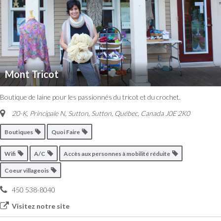
Mont Tricot
Boutique de laine pour les passionnés du tricot et du crochet.
20-K, Principale N, Sutton
,
Sutton, Québec, Canada
J0E 2K0
Boutiques
Quoi Faire
Wifi
A/C
Accès aux personnes à mobilité réduite
Coeur villageois
450 538-8040
Visitez notre site