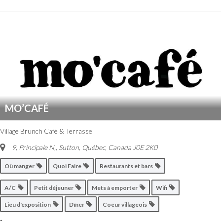
MO’CAFÉ
Village Brunch Café & Terrasse
9, Principale N,
,
Sutton, Québec, Canada
J0E 2K0
Où manger
Quoi Faire
Restaurants et bars
A/C
Petit déjeuner
Mets à emporter
Wifi
Lieu d'exposition
Dîner
Coeur villageois