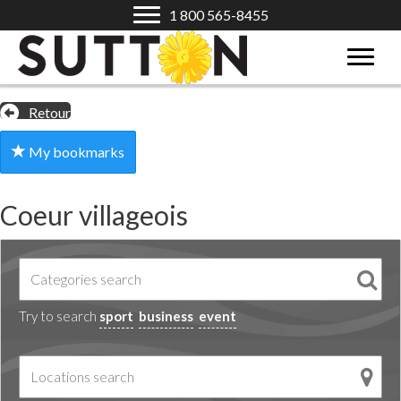
1 800 565-8455
Retour
My bookmarks
Coeur villageois
Try to search
sport
business
event