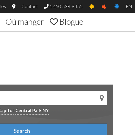
les
Contact
1 450 538-8455
EN
Où manger
Blogue
Capitol
Central Park NY