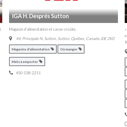
IGA H. Després Sutton
.
Magasin d’alimentation et casse-croûte.
«
e
44, Principale N, Sutton
,
Sutton, Québec, Canada
J0E 2K0
R
Magasins d'alimentation
Où manger
Mets à emporter
450 538-2211