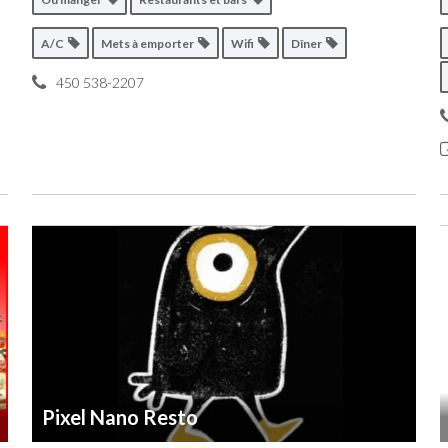
A/C
Mets à emporter
Wifi
Dîner
450 538-2207
Pixel Nano Resto