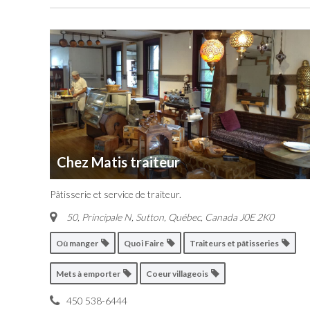
Chez Matis traiteur
Pâtisserie et service de traiteur.
50, Principale N, Sutton
,
Québec, Canada
J0E 2K0
Où manger
Quoi Faire
Traiteurs et pâtisseries
Mets à emporter
Coeur villageois
450 538-6444