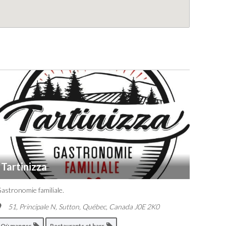
Tartinizza
astronomie familiale.
51, Principale N, Sutton
,
Québec, Canada
J0E 2K0
Où manger
Restaurants et bars