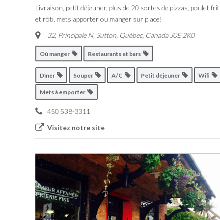
Livraison, petit déjeuner, plus de 20 sortes de pizzas, poulet frit
et rôti, mets apporter ou manger sur place!
32, Principale N, Sutton
,
Québec, Canada
J0E 2K0
Où manger
Restaurants et bars
Dîner
Souper
A/C
Petit déjeuner
Wifi
Mets à emporter
450 538-3311
Visitez notre site