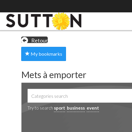
Retour
My bookmarks
Mets à emporter
Try to search
sport
business
event