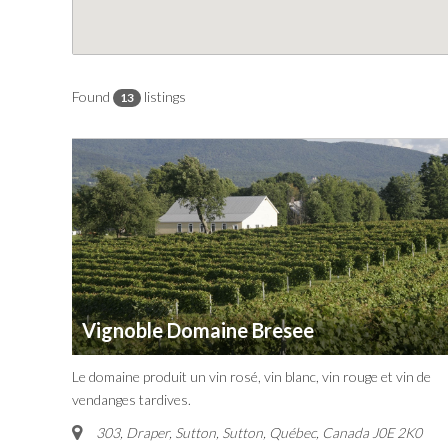
Found
listings
13
Vignoble Domaine Bresee
Le domaine produit un vin rosé, vin blanc, vin rouge et vin de
vendanges tardives.
303, Draper, Sutton
,
Sutton, Québec, Canada
J0E 2K0