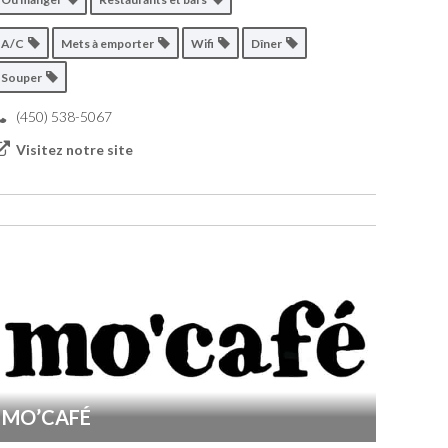
A/C
Mets à emporter
Wifi
Dîner
Souper
(450) 538-5067
Visitez notre site
MO’CAFÉ