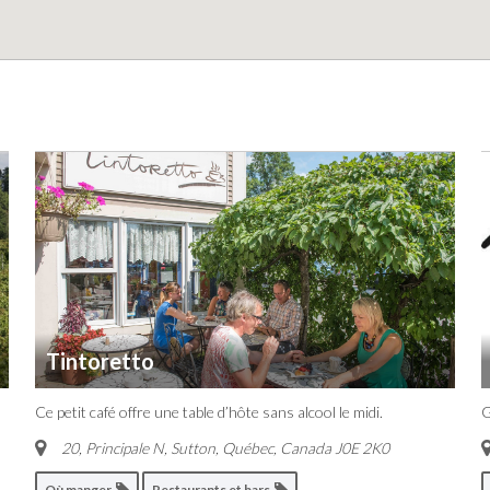
Tintoretto
Ce petit café offre une table d’hôte sans alcool le midi.
G
20, Principale N, Sutton
,
Québec, Canada
J0E 2K0
Où manger
Restaurants et bars