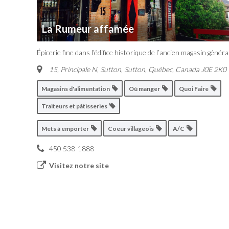
La Rumeur affamée
Épicerie fine dans l’édifice historique de l’ancien magasin général
15, Principale N, Sutton
,
Sutton, Québec, Canada
J0E 2K0
Magasins d'alimentation
Où manger
Quoi Faire
Traiteurs et pâtisseries
Mets à emporter
Coeur villageois
A/C
450 538-1888
Visitez notre site