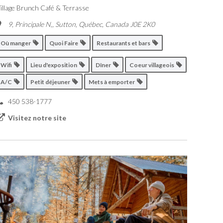
illage Brunch Café & Terrasse
9, Principale N,
,
Sutton, Québec, Canada
J0E 2K0
Où manger
Quoi Faire
Restaurants et bars
Wifi
Lieu d'exposition
Dîner
Coeur villageois
A/C
Petit déjeuner
Mets à emporter
450 538-1777
Visitez notre site