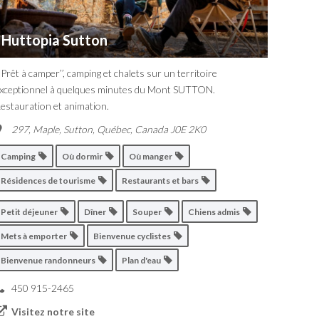
Huttopia Sutton
 Prêt à camper’’, camping et chalets sur un territoire
xceptionnel à quelques minutes du Mont SUTTON.
estauration et animation.
297, Maple
,
Sutton, Québec, Canada
J0E 2K0
Camping
Où dormir
Où manger
Résidences de tourisme
Restaurants et bars
Petit déjeuner
Dîner
Souper
Chiens admis
Mets à emporter
Bienvenue cyclistes
Bienvenue randonneurs
Plan d'eau
450 915-2465
Visitez notre site