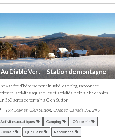
Au Diable Vert – Station de montagne
ne variété d’hébergement inusité, camping, randonnée
édestre, activités aquatiques et activités plein air hivernales,
ur 360 acres de terrain à Glen Sutton
169, Staines, Glen Sutton
,
Québec, Canada
J0E 2K0
Activités aquatiques
Camping
Où dormir
Plein air
Quoi Faire
Randonnée