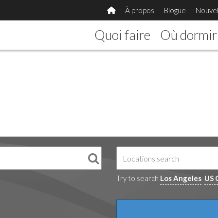
À propos
Blogue
Nouvel
Quoi faire
Où dormir
Try to search
Los Angeles
US 