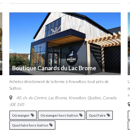
Boutique Canards du Lac Brome
Achetez directement de la ferme à Knowlton, tout près de
U
Sutton.
p
s
40, ch. du Centre, Lac Brome
,
Knowlton, Québec, Canada
J0E 1V0
Où manger
Où manger hors Sutton
Quoi Faire
Quoi faire hors Sutton