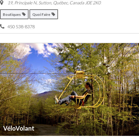
19, Principale N, Sutton
,
Québec, Canada
J0E 2K0
Boutiques
Quoi Faire
450 538-8378
VéloVolant