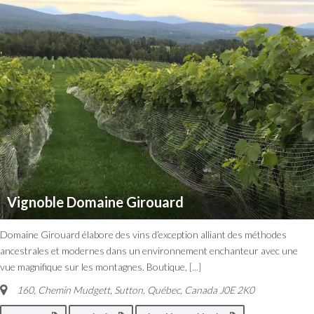
Vignoble Domaine Girouard
Domaine Girouard élabore des vins d’exception alliant des méthodes
ancestrales et modernes dans un environnement enchanteur avec une
vue magnifique sur les montagnes. Boutique,
[...]
160, Chemin Mudgett, Sutton
,
Québec, Canada
J0E 2K0