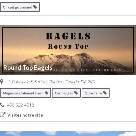
Circuit gourmand
Round Top Bagels
1, Principale S
,
Sutton, Québec, Canada
J0E 2K0
Magasins d'alimentation
Où manger
Quoi Faire
450 522-4518
Visitez notre site