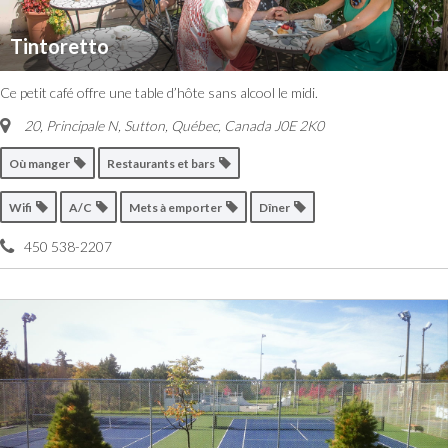
Tintoretto
Ce petit café offre une table d’hôte sans alcool le midi.
20, Principale N, Sutton
,
Québec, Canada
J0E 2K0
Où manger
Restaurants et bars
Wifi
A/C
Mets à emporter
Dîner
450 538-2207