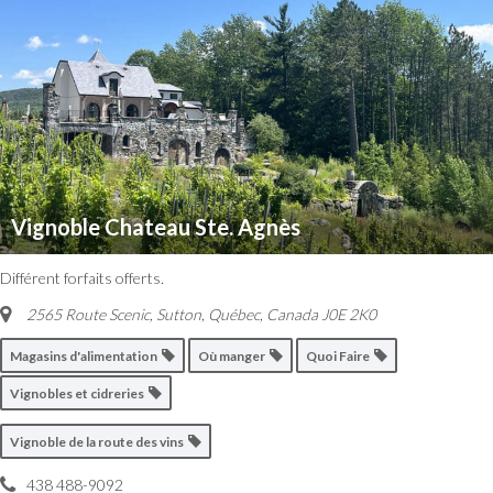
Vignoble Chateau Ste. Agnès
Différent forfaits offerts.
2565 Route Scenic, Sutton
,
Québec, Canada
J0E 2K0
Magasins d'alimentation
Où manger
Quoi Faire
Vignobles et cidreries
Vignoble de la route des vins
438 488-9092