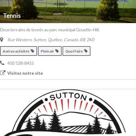
Tennis
Deux terrains de tennis au parc municipal Goyette-Hill.
Rue Western, Sutton
,
Québec, Canada
J0E 2K0
Autres activités
Plein air
Quoi Faire
450 538-8455
Visitez notre site