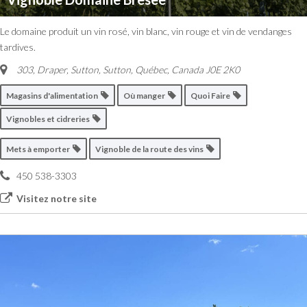
Le domaine produit un vin rosé, vin blanc, vin rouge et vin de vendanges
tardives.
303, Draper, Sutton
,
Sutton, Québec, Canada
J0E 2K0
Magasins d'alimentation
Où manger
Quoi Faire
Vignobles et cidreries
Mets à emporter
Vignoble de la route des vins
450 538-3303
Visitez notre site