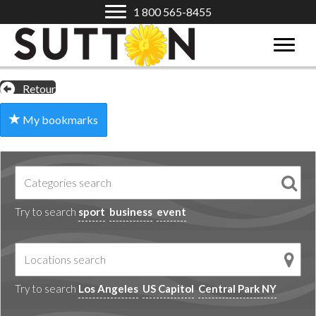
1 800 565-8455
Retour
My bookmarks
Try to search
sport
business
event
Try to search
Los Angeles
US Capitol
Central Park NY