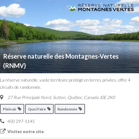
Réserve naturelle des Montagnes-Vertes
(RNMV)
La réserve naturelle, vaste territoire protégé en terres privées, offre 4
circuits de randonnée.
27 Rue Principale Nord
,
Sutton, Québec, Canada
J0E 2K0
Plein air
Quoi Faire
Randonnée
450 297-1145
Visitez notre site