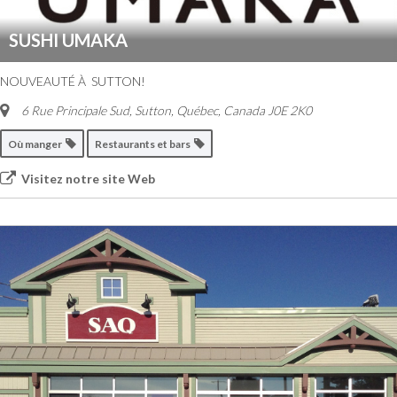
SUSHI UMAKA
NOUVEAUTÉ À SUTTON!
6 Rue Principale Sud
,
Sutton, Québec, Canada
J0E 2K0
Où manger
Restaurants et bars
Visitez notre site Web