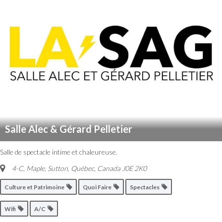
Salle Alec & Gérard Pelletier
Salle de spectacle intime et chaleureuse.
4-C, Maple, Sutton
,
Québec, Canada
J0E 2K0
Culture et Patrimoine
Quoi Faire
Spectacles
Wifi
A/C