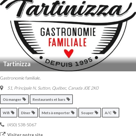
Tartinizza
Gastronomie familiale.
51, Principale N, Sutton
,
Québec, Canada
J0E 2K0
Où manger
Restaurants et bars
Wifi
Dîner
Mets à emporter
Souper
A/C
(450) 538-5067
Visitez notre site