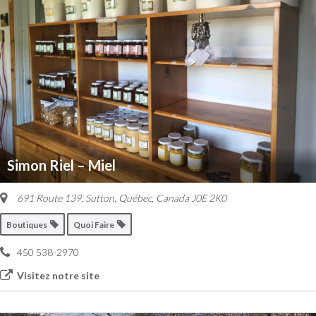
Simon Riel – Miel
691 Route 139
,
Sutton, Québec, Canada
J0E 2K0
Boutiques
Quoi Faire
450 538-2970
Visitez notre site