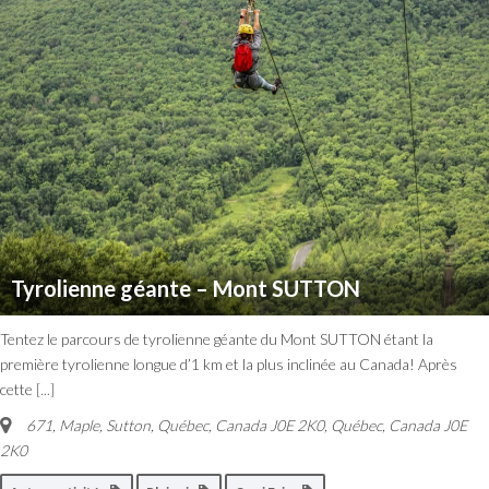
Tyrolienne géante – Mont SUTTON
Tentez le parcours de tyrolienne géante du Mont SUTTON étant la
première tyrolienne longue d’1 km et la plus inclinée au Canada! Après
cette
[...]
671, Maple, Sutton, Québec, Canada J0E 2K0
,
Québec, Canada
J0E
2K0