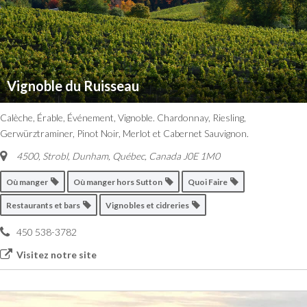
Vignoble du Ruisseau
Calèche, Érable, Événement, Vignoble. Chardonnay, Riesling,
Gerwürztraminer, Pinot Noir, Merlot et Cabernet Sauvignon.
4500, Strobl, Dunham
,
Québec, Canada
J0E 1M0
Où manger
Où manger hors Sutton
Quoi Faire
Restaurants et bars
Vignobles et cidreries
450 538-3782
Visitez notre site