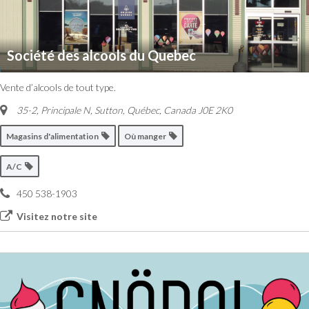
Société des alcools du Quebec
Vente d’alcools de tout type.
35-2, Principale N, Sutton
,
Québec, Canada
J0E 2K0
Magasins d'alimentation
Où manger
A/C
450 538-1903
Visitez notre site