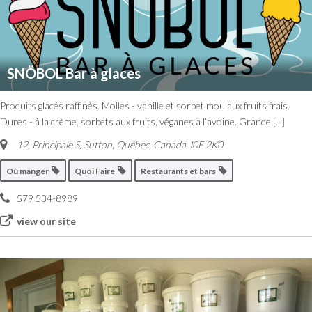
SNÖBOL Bar à glaces
Produits glacés raffinés. Molles - vanille et sorbet mou aux fruits frais.
Dures - à la crème, sorbets aux fruits, véganes à l’avoine. Grande
[...]
12, Principale S
,
Sutton, Québec, Canada
J0E 2K0
Où manger
Quoi Faire
Restaurants et bars
579 534-8989
view our site