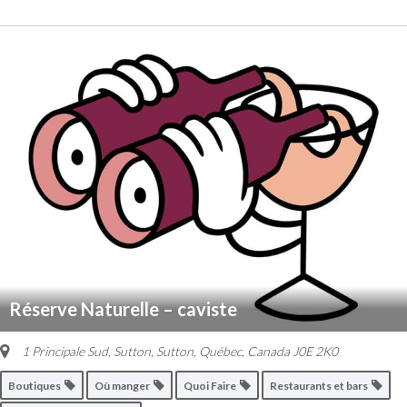
Réserve Naturelle – caviste
1 Principale Sud, Sutton
,
Sutton, Québec, Canada
J0E 2K0
Boutiques
Où manger
Quoi Faire
Restaurants et bars