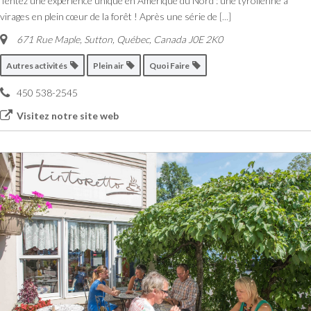
Tentez une expérience unique en Amérique du Nord : une tyrolienne à
virages en plein cœur de la forêt ! Après une série de
[...]
671 Rue Maple, Sutton
,
Québec, Canada
J0E 2K0
Autres activités
Plein air
Quoi Faire
450 538-2545
Visitez notre site web