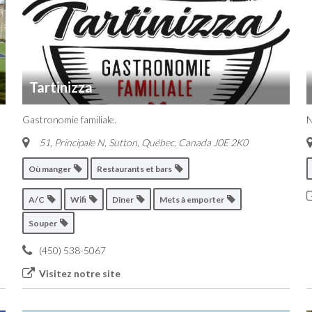
Tartinizza
Gastronomie familiale.
51, Principale N, Sutton
,
Québec, Canada
J0E 2K0
Où manger
Restaurants et bars
A/C
Wifi
Dîner
Mets à emporter
Souper
(450) 538-5067
Visitez notre site