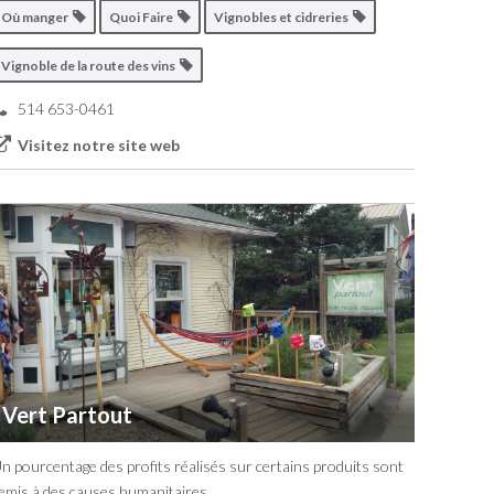
Où manger
Quoi Faire
Vignobles et cidreries
Vignoble de la route des vins
514 653-0461
Visitez notre site web
Vert Partout
n pourcentage des profits réalisés sur certains produits sont
emis à des causes humanitaires.