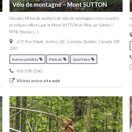
Vélo de montagne – Mont SUTTON
Dévalez 44 km de sentiers de vélo de montagne cross-country
V
et enduro offerts par le Mont SUTTON et Plein air Sutton /
e
MTB. Niveau
[...]
671 Rue Maple, Sutton, QC, Canada
,
Québec, Canada
J0E
2K0
Autres activités
Plein air
Quoi Faire
450 538-2545
Visitez notre site web