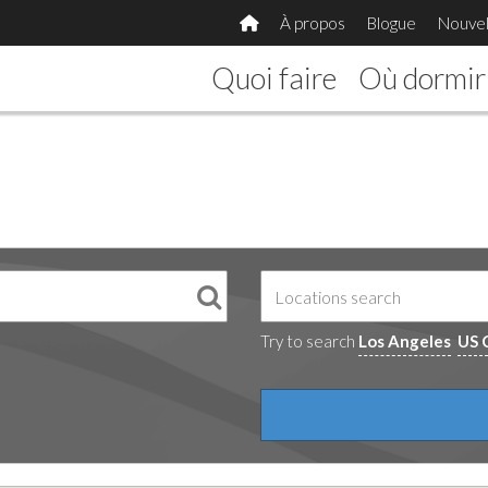
À propos
Blogue
Nouvel
Quoi faire
Où dormir
Try to search
Los Angeles
US 