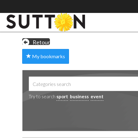
Retour
My bookmarks
Try to search
sport
business
event