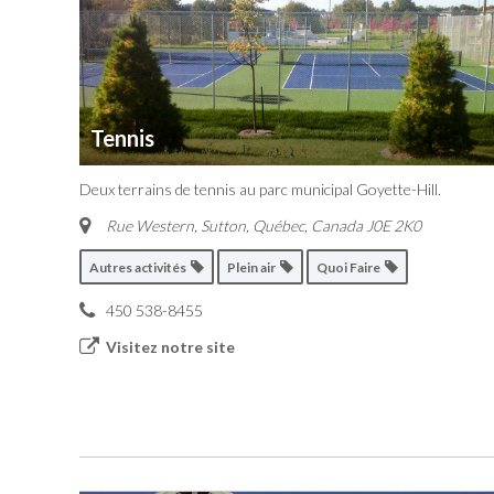
Tennis
Deux terrains de tennis au parc municipal Goyette-Hill.
Rue Western, Sutton
,
Québec, Canada
J0E 2K0
Autres activités
Plein air
Quoi Faire
450 538-8455
Visitez notre site