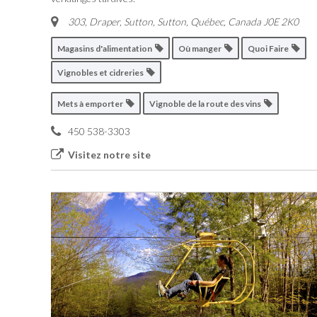
303, Draper, Sutton
,
Sutton, Québec, Canada
J0E 2K0
Magasins d'alimentation
Où manger
Quoi Faire
Vignobles et cidreries
Mets à emporter
Vignoble de la route des vins
450 538-3303
Visitez notre site