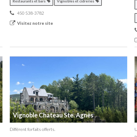
Restaurants et bars
Vignobles et cidreries
450 538-3782
Visitez notre site
Vignoble Chateau Ste. Agnès
Différent forfaits offerts.
U
r