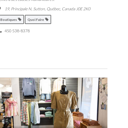
19, Principale N, Sutton
,
Québec, Canada
J0E 2K0
Boutiques
Quoi Faire
450 538-8378