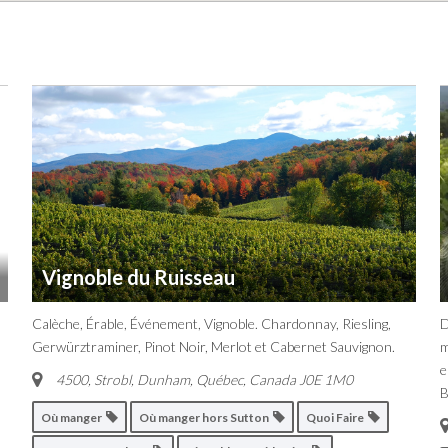
Vignoble du Ruisseau
Calèche, Érable, Événement, Vignoble. Chardonnay, Riesling,
D
Gerwürztraminer, Pinot Noir, Merlot et Cabernet Sauvignon.
m
e
4500, Strobl, Dunham
,
Québec, Canada
J0E 1M0
B
Où manger
Où manger hors Sutton
Quoi Faire