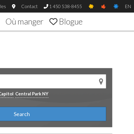
les
Contact
1 450 538-8455
EN
Où manger
Blogue
Capitol
Central Park NY