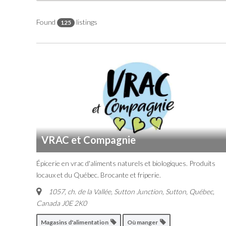
Found
listings
125
VRAC et Compagnie
Épicerie en vrac d'aliments naturels et biologiques. Produits
locaux et du Québec. Brocante et friperie.
1057, ch. de la Vallée, Sutton Junction
,
Sutton, Québec,
Canada
J0E 2K0
Magasins d'alimentation
Où manger