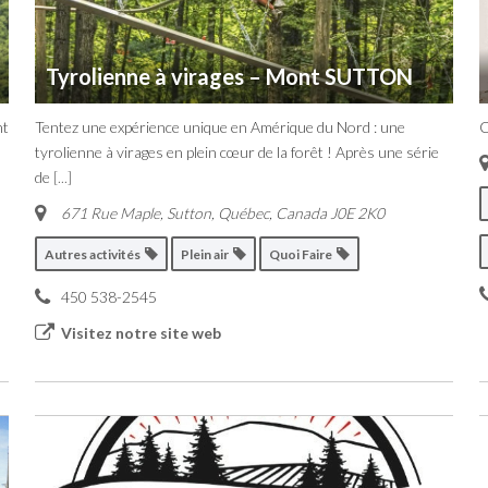
Tyrolienne à virages – Mont SUTTON
nt
Tentez une expérience unique en Amérique du Nord : une
C
tyrolienne à virages en plein cœur de la forêt ! Après une série
de
[...]
671 Rue Maple, Sutton
,
Québec, Canada
J0E 2K0
Autres activités
Plein air
Quoi Faire
450 538-2545
Visitez notre site web