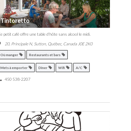
Tintoretto
e petit café offre une table d’hôte sans alcool le midi.
20, Principale N, Sutton
,
Québec, Canada
J0E 2K0
Où manger
Restaurants et bars
Mets à emporter
Dîner
Wifi
A/C
450 538-2207