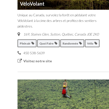
VéloVolant
Unique au Canada, survolez la forêt en pédalant votre
VéloVolant à la cime des arbres et profitez des sentiers
pédestres.
169, Staines Glen, Sutton
,
Québec, Canada
J0E 2K0
Plein air
Quoi Faire
Randonnée
Vélo
450 538-5639
Visitez notre site