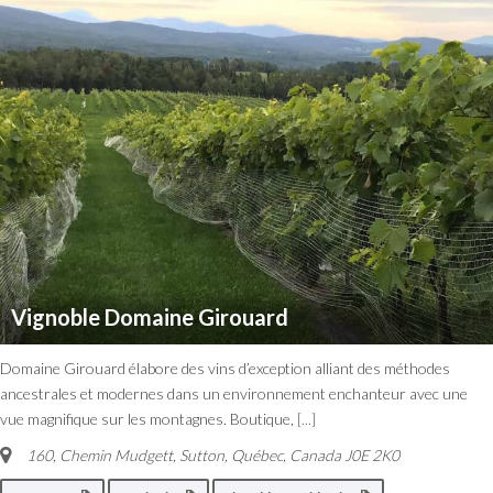
Vignoble Domaine Girouard
Domaine Girouard élabore des vins d’exception alliant des méthodes
ancestrales et modernes dans un environnement enchanteur avec une
vue magnifique sur les montagnes. Boutique,
[...]
160, Chemin Mudgett, Sutton
,
Québec, Canada
J0E 2K0