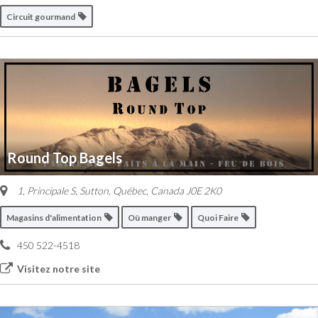
Circuit gourmand
Round Top Bagels
1, Principale S
,
Sutton, Québec, Canada
J0E 2K0
Magasins d'alimentation
Où manger
Quoi Faire
450 522-4518
Visitez notre site