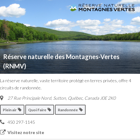
Réserve naturelle des Montagnes-Vertes
(RNMV)
La réserve naturelle, vaste territoire protégé en terres privées, offre 4
circuits de randonnée.
27 Rue Principale Nord
,
Sutton, Québec, Canada
J0E 2K0
Plein air
Quoi Faire
Randonnée
450 297-1145
Visitez notre site