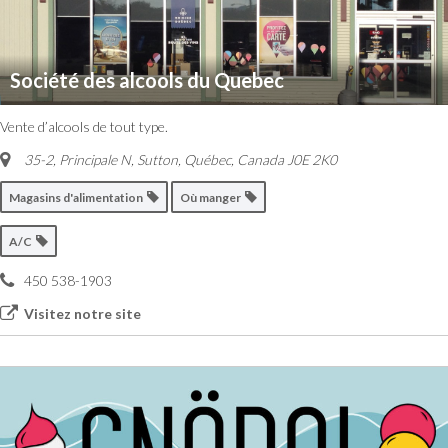
Société des alcools du Quebec
Vente d’alcools de tout type.
35-2, Principale N, Sutton
,
Québec, Canada
J0E 2K0
Magasins d'alimentation
Où manger
A/C
450 538-1903
Visitez notre site