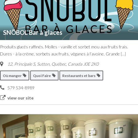
SNÖBOL Bar à glaces
Produits glacés raffinés. Molles - vanille et sorbet mou aux fruits frais.
Dures - à la crème, sorbets aux fruits, véganes à l’avoine. Grande
[...]
12, Principale S
,
Sutton, Québec, Canada
J0E 2K0
Où manger
Quoi Faire
Restaurants et bars
579 534-8989
view our site