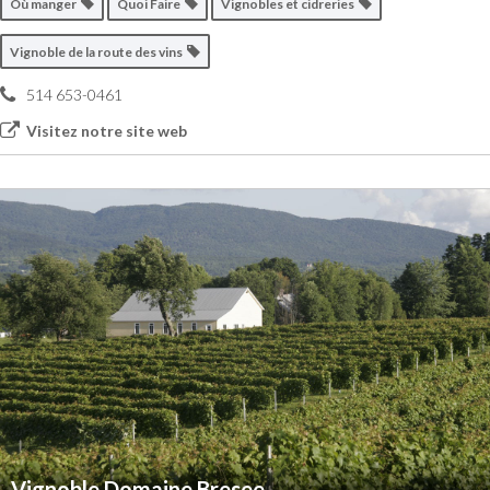
Où manger
Quoi Faire
Vignobles et cidreries
Vignoble de la route des vins
514 653-0461
Visitez notre site web
Vignoble Domaine Bresee