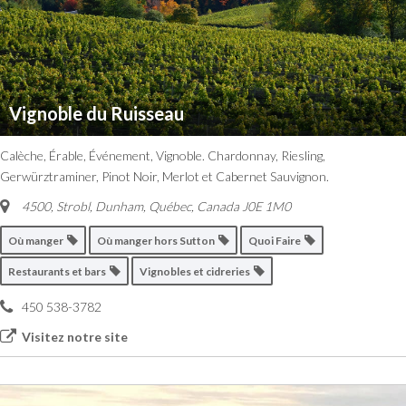
Vignoble du Ruisseau
Calèche, Érable, Événement, Vignoble. Chardonnay, Riesling,
Gerwürztraminer, Pinot Noir, Merlot et Cabernet Sauvignon.
4500, Strobl, Dunham
,
Québec, Canada
J0E 1M0
Où manger
Où manger hors Sutton
Quoi Faire
Restaurants et bars
Vignobles et cidreries
450 538-3782
Visitez notre site