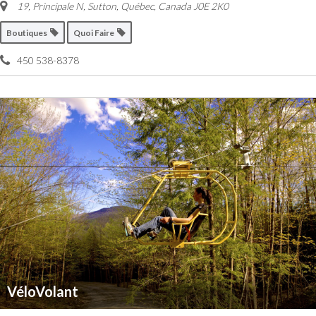
19, Principale N, Sutton
,
Québec, Canada
J0E 2K0
Boutiques
Quoi Faire
450 538-8378
VéloVolant