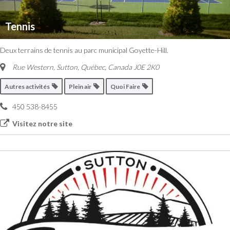
Tennis
Deux terrains de tennis au parc municipal Goyette-Hill.
Rue Western, Sutton
,
Québec, Canada
J0E 2K0
Autres activités
Plein air
Quoi Faire
450 538-8455
Visitez notre site