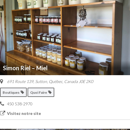
Simon Riel – Miel
691 Route 139
,
Sutton, Québec, Canada
J0E 2K0
Boutiques
Quoi Faire
450 538-2970
Visitez notre site