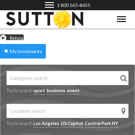
1 800 565-8455
Retour
My bookmarks
Try to search
sport
business
event
Try to search
Los Angeles
US Capitol
Central Park NY