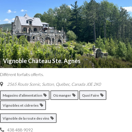
Vignoble Chateau Ste. Agnès
Différent forfaits offerts.
2565 Route Scenic, Sutton
,
Québec, Canada
J0E 2K0
Magasins d'alimentation
Où manger
Quoi Faire
Vignobles et cidreries
Vignoble de la route des vins
438 488-9092