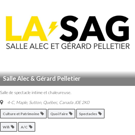
Salle Alec & Gérard Pelletier
Salle de spectacle intime et chaleureuse.
4-C, Maple, Sutton
,
Québec, Canada
J0E 2K0
Culture et Patrimoine
Quoi Faire
Spectacles
Wifi
A/C