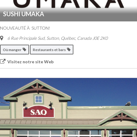
SUSHI UMAKA
NOUVEAUTÉ À SUTTON!
6 Rue Principale Sud
,
Sutton, Québec, Canada
J0E 2K0
Où manger
Restaurants et bars
Visitez notre site Web