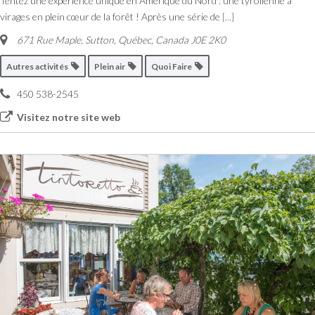
Tentez une expérience unique en Amérique du Nord : une tyrolienne à
virages en plein cœur de la forêt ! Après une série de
[...]
671 Rue Maple, Sutton
,
Québec, Canada
J0E 2K0
Autres activités
Plein air
Quoi Faire
450 538-2545
Visitez notre site web