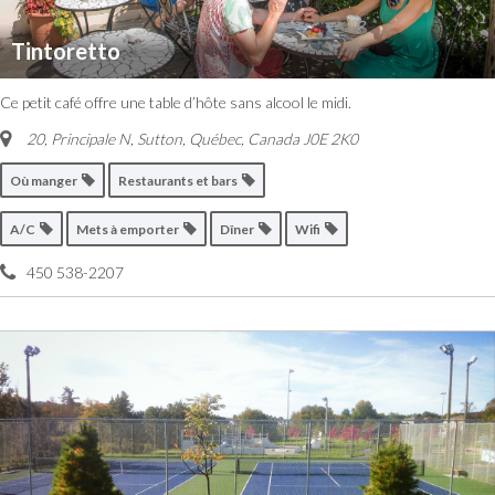
Tintoretto
Ce petit café offre une table d’hôte sans alcool le midi.
20, Principale N, Sutton
,
Québec, Canada
J0E 2K0
Où manger
Restaurants et bars
A/C
Mets à emporter
Dîner
Wifi
450 538-2207