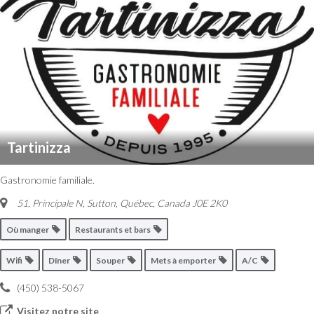
Tartinizza
Gastronomie familiale.
51, Principale N, Sutton
,
Québec, Canada
J0E 2K0
Où manger
Restaurants et bars
Wifi
Dîner
Souper
Mets à emporter
A/C
(450) 538-5067
Visitez notre site