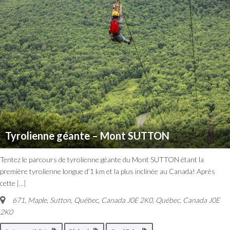
Tyrolienne géante – Mont SUTTON
Tentez le parcours de tyrolienne géante du Mont SUTTON étant la
première tyrolienne longue d’1 km et la plus inclinée au Canada! Après
cette
[...]
671, Maple, Sutton, Québec, Canada J0E 2K0
,
Québec, Canada
J0E
2K0