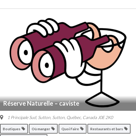
Réserve Naturelle – caviste
1 Principale Sud, Sutton
,
Sutton, Québec, Canada
J0E 2K0
Boutiques
Où manger
Quoi Faire
Restaurants et bars