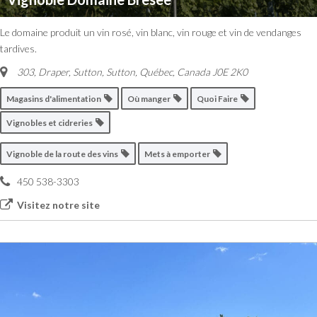
Le domaine produit un vin rosé, vin blanc, vin rouge et vin de vendanges
tardives.
303, Draper, Sutton
,
Sutton, Québec, Canada
J0E 2K0
Magasins d'alimentation
Où manger
Quoi Faire
Vignobles et cidreries
Vignoble de la route des vins
Mets à emporter
450 538-3303
Visitez notre site