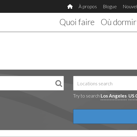
À propos
Blogue
Nouvel
Quoi faire
Où dormir
Try to search
Los Angeles
US 