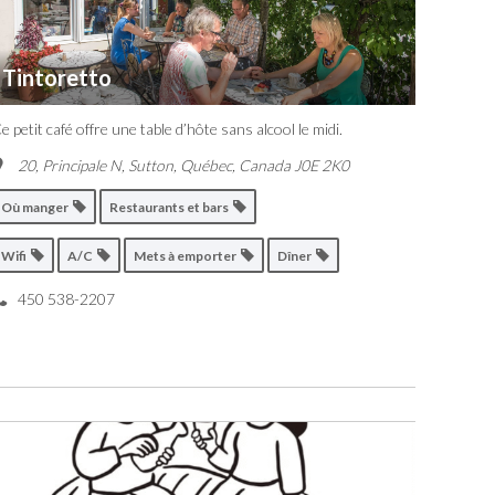
Tintoretto
e petit café offre une table d’hôte sans alcool le midi.
20, Principale N, Sutton
,
Québec, Canada
J0E 2K0
Où manger
Restaurants et bars
Wifi
A/C
Mets à emporter
Dîner
450 538-2207