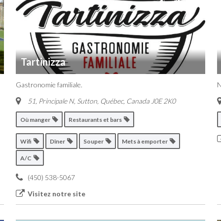
Tartinizza
Gastronomie familiale.
51, Principale N, Sutton
,
Québec, Canada
J0E 2K0
Où manger
Restaurants et bars
Wifi
Dîner
Souper
Mets à emporter
A/C
(450) 538-5067
Visitez notre site