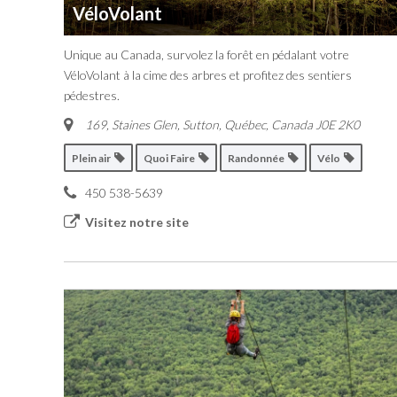
VéloVolant
Unique au Canada, survolez la forêt en pédalant votre
VéloVolant à la cime des arbres et profitez des sentiers
pédestres.
169, Staines Glen, Sutton
,
Québec, Canada
J0E 2K0
Plein air
Quoi Faire
Randonnée
Vélo
450 538-5639
Visitez notre site