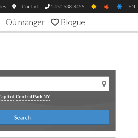
les
Contact
1 450 538-8455
EN
Où manger
Blogue
Capitol
Central Park NY