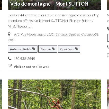
Vélo de montagne – Mont SUTTON
Dévalez 44 km de sentiers de vélo de montagne cross-country
V
et enduro offerts par le Mont SUTTON et Plein air Sutton /
e
MTB. Niveau
[...]
671 Rue Maple, Sutton, QC, Canada
,
Québec, Canada
J0E
2K0
Autres activités
Plein air
Quoi Faire
450 538-2545
Visitez notre site web