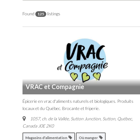
Found
listings
125
VRAC et Compagnie
Épicerie en vrac d'aliments naturels et biologiques. Produits
locaux et du Québec. Brocante et friperie.
1057, ch. de la Vallée, Sutton Junction
,
Sutton, Québec,
Canada
J0E 2K0
Magasins d'alimentation
Où manger