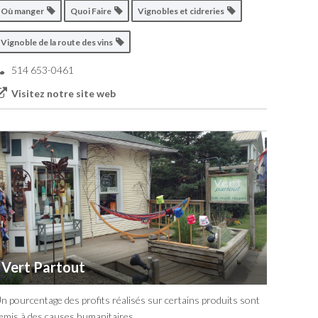
Où manger
Quoi Faire
Vignobles et cidreries
Vignoble de la route des vins
514 653-0461
Visitez notre site web
Vert Partout
n pourcentage des profits réalisés sur certains produits sont
emis à des causes humanitaires.