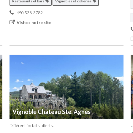
Restaurants et bars
Vignobles et cidreries
450 538-3782
Visitez notre site
Vignoble Chateau Ste. Agnès
Différent forfaits offerts.
U
r