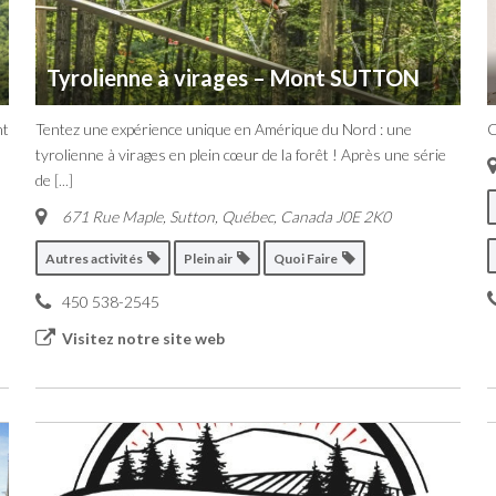
Tyrolienne à virages – Mont SUTTON
nt
Tentez une expérience unique en Amérique du Nord : une
C
tyrolienne à virages en plein cœur de la forêt ! Après une série
de
[...]
671 Rue Maple, Sutton
,
Québec, Canada
J0E 2K0
Autres activités
Plein air
Quoi Faire
450 538-2545
Visitez notre site web