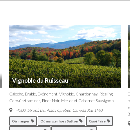
Vignoble du Ruisseau
Calèche, Érable, Événement, Vignoble. Chardonnay, Riesling,
D
Gerwürztraminer, Pinot Noir, Merlot et Cabernet Sauvignon.
m
e
4500, Strobl, Dunham
,
Québec, Canada
J0E 1M0
B
Où manger
Où manger hors Sutton
Quoi Faire