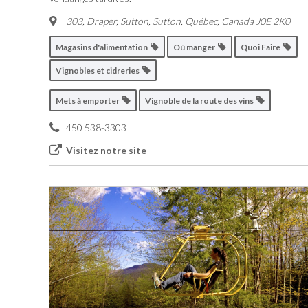
303, Draper, Sutton
,
Sutton, Québec, Canada
J0E 2K0
Magasins d'alimentation
Où manger
Quoi Faire
Vignobles et cidreries
Mets à emporter
Vignoble de la route des vins
450 538-3303
Visitez notre site