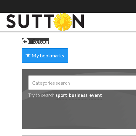
Retour
My bookmarks
Try to search
sport
business
event