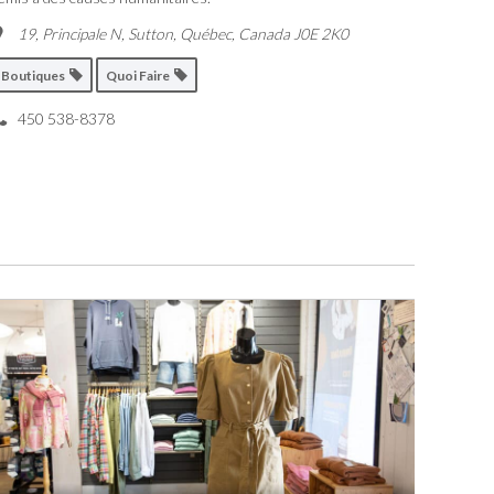
19, Principale N, Sutton
,
Québec, Canada
J0E 2K0
Boutiques
Quoi Faire
450 538-8378