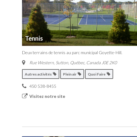
Tennis
Deux terrains de tennis au parc municipal Goyette-Hill.
Rue Western, Sutton
,
Québec, Canada
J0E 2K0
Autres activités
Plein air
Quoi Faire
450 538-8455
Visitez notre site