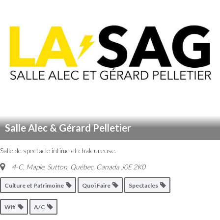
Salle Alec & Gérard Pelletier
Salle de spectacle intime et chaleureuse.
4-C, Maple, Sutton
,
Québec, Canada
J0E 2K0
Culture et Patrimoine
Quoi Faire
Spectacles
Wifi
A/C