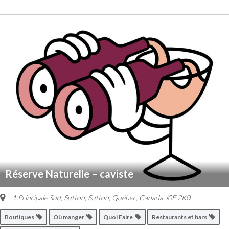
Réserve Naturelle – caviste
1 Principale Sud, Sutton
,
Sutton, Québec, Canada
J0E 2K0
Boutiques
Où manger
Quoi Faire
Restaurants et bars