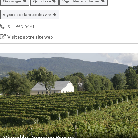
Où manger
Quoi Faire
Vignobles et cidreries
Vignoble de la route des vins
514 653-0461
Visitez notre site web
Vignoble Domaine Bresee