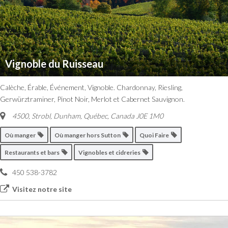
Vignoble du Ruisseau
Calèche, Érable, Événement, Vignoble. Chardonnay, Riesling,
Gerwürztraminer, Pinot Noir, Merlot et Cabernet Sauvignon.
4500, Strobl, Dunham
,
Québec, Canada
J0E 1M0
Où manger
Où manger hors Sutton
Quoi Faire
Restaurants et bars
Vignobles et cidreries
450 538-3782
Visitez notre site