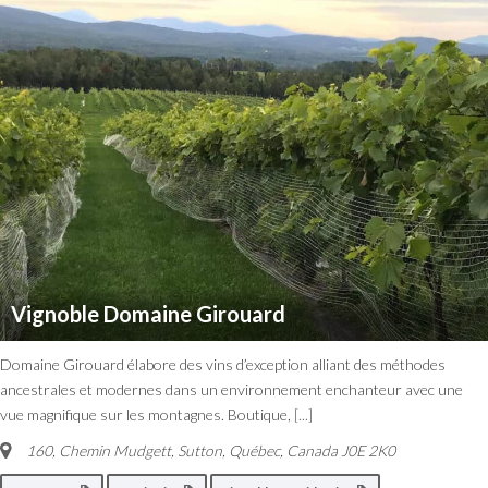
Vignoble Domaine Girouard
Domaine Girouard élabore des vins d’exception alliant des méthodes
ancestrales et modernes dans un environnement enchanteur avec une
vue magnifique sur les montagnes. Boutique,
[...]
160, Chemin Mudgett, Sutton
,
Québec, Canada
J0E 2K0