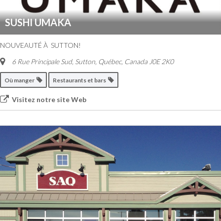
SUSHI UMAKA
NOUVEAUTÉ À SUTTON!
6 Rue Principale Sud
,
Sutton, Québec, Canada
J0E 2K0
Où manger
Restaurants et bars
Visitez notre site Web