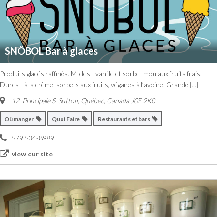
SNÖBOL Bar à glaces
Produits glacés raffinés. Molles - vanille et sorbet mou aux fruits frais.
Dures - à la crème, sorbets aux fruits, véganes à l’avoine. Grande
[...]
12, Principale S
,
Sutton, Québec, Canada
J0E 2K0
Où manger
Quoi Faire
Restaurants et bars
579 534-8989
view our site