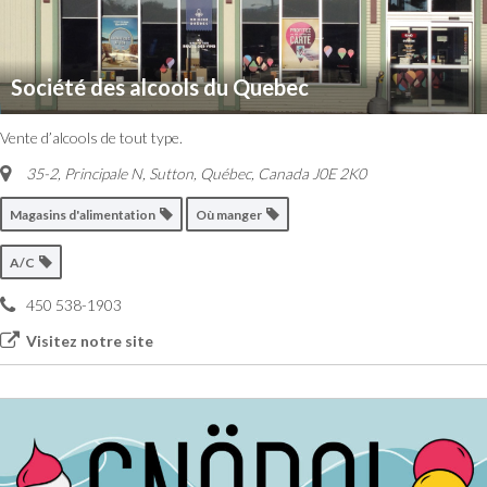
Société des alcools du Quebec
Vente d’alcools de tout type.
35-2, Principale N, Sutton
,
Québec, Canada
J0E 2K0
Magasins d'alimentation
Où manger
A/C
450 538-1903
Visitez notre site