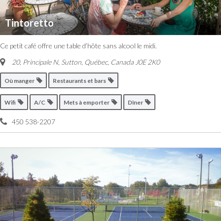
Tintoretto
Ce petit café offre une table d’hôte sans alcool le midi.
20, Principale N, Sutton
,
Québec, Canada
J0E 2K0
Où manger
Restaurants et bars
Wifi
A/C
Mets à emporter
Dîner
450 538-2207