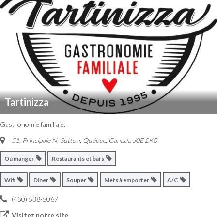
Tartinizza
Gastronomie familiale.
51, Principale N, Sutton
,
Québec, Canada
J0E 2K0
Où manger
Restaurants et bars
Wifi
Dîner
Souper
Mets à emporter
A/C
(450) 538-5067
Visitez notre site