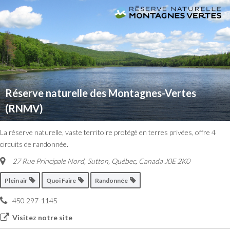
Réserve naturelle des Montagnes-Vertes
(RNMV)
La réserve naturelle, vaste territoire protégé en terres privées, offre 4
circuits de randonnée.
27 Rue Principale Nord
,
Sutton, Québec, Canada
J0E 2K0
Plein air
Quoi Faire
Randonnée
450 297-1145
Visitez notre site