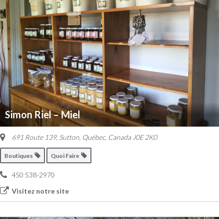
Simon Riel – Miel
691 Route 139
,
Sutton, Québec, Canada
J0E 2K0
Boutiques
Quoi Faire
450 538-2970
Visitez notre site