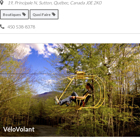
19, Principale N, Sutton
,
Québec, Canada
J0E 2K0
Boutiques
Quoi Faire
450 538-8378
VéloVolant