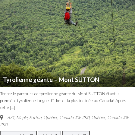
Tyrolienne géante – Mont SUTTON
Tentez le parcours de tyrolienne géante du Mont SUTTON étant la
première tyrolienne longue d’1 km et la plus inclinée au Canada! Après
cette
[...]
671, Maple, Sutton, Québec, Canada J0E 2K0
,
Québec, Canada
J0E
2K0