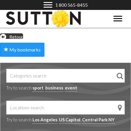
1 800 565-8455
Retour
My bookmarks
Try to search
sport
business
event
Try to search
Los Angeles
US Capitol
Central Park NY