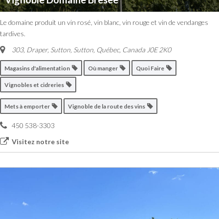
Le domaine produit un vin rosé, vin blanc, vin rouge et vin de vendanges
tardives.
303, Draper, Sutton
,
Sutton, Québec, Canada
J0E 2K0
Magasins d'alimentation
Où manger
Quoi Faire
Vignobles et cidreries
Mets à emporter
Vignoble de la route des vins
450 538-3303
Visitez notre site