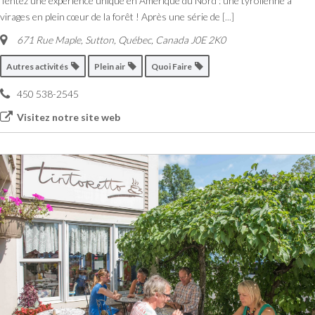
Tentez une expérience unique en Amérique du Nord : une tyrolienne à
virages en plein cœur de la forêt ! Après une série de
[...]
671 Rue Maple, Sutton
,
Québec, Canada
J0E 2K0
Autres activités
Plein air
Quoi Faire
450 538-2545
Visitez notre site web