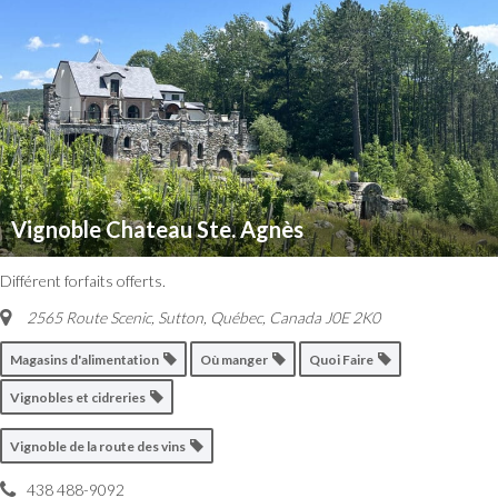
Vignoble Chateau Ste. Agnès
Différent forfaits offerts.
2565 Route Scenic, Sutton
,
Québec, Canada
J0E 2K0
Magasins d'alimentation
Où manger
Quoi Faire
Vignobles et cidreries
Vignoble de la route des vins
438 488-9092