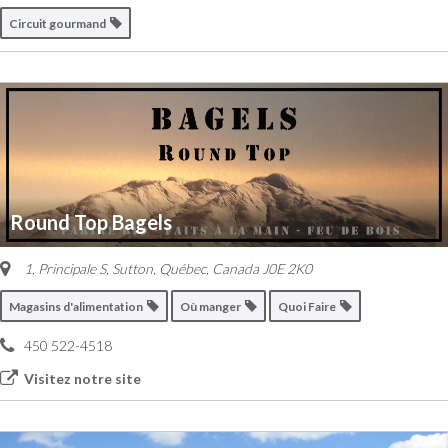
Circuit gourmand
Round Top Bagels
1, Principale S
,
Sutton, Québec, Canada
J0E 2K0
Magasins d'alimentation
Où manger
Quoi Faire
450 522-4518
Visitez notre site