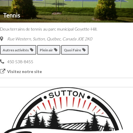
Tennis
Deux terrains de tennis au parc municipal Goyette-Hill.
Rue Western, Sutton
,
Québec, Canada
J0E 2K0
Autres activités
Plein air
Quoi Faire
450 538-8455
Visitez notre site