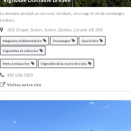
Le domaine produit un vin rosé, vin blanc, vin rouge et vin de vendanges
tardives.
303, Draper, Sutton
,
Sutton, Québec, Canada
J0E 2K0
Magasins d'alimentation
Où manger
Quoi Faire
Vignobles et cidreries
Mets à emporter
Vignoble de la route des vins
450 538-3303
Visitez notre site