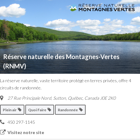
Réserve naturelle des Montagnes-Vertes
(RNMV)
La réserve naturelle, vaste territoire protégé en terres privées, offre 4
circuits de randonnée.
27 Rue Principale Nord
,
Sutton, Québec, Canada
J0E 2K0
Plein air
Quoi Faire
Randonnée
450 297-1145
Visitez notre site