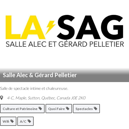
Salle Alec & Gérard Pelletier
Salle de spectacle intime et chaleureuse.
4-C, Maple, Sutton
,
Québec, Canada
J0E 2K0
Culture et Patrimoine
Quoi Faire
Spectacles
Wifi
A/C