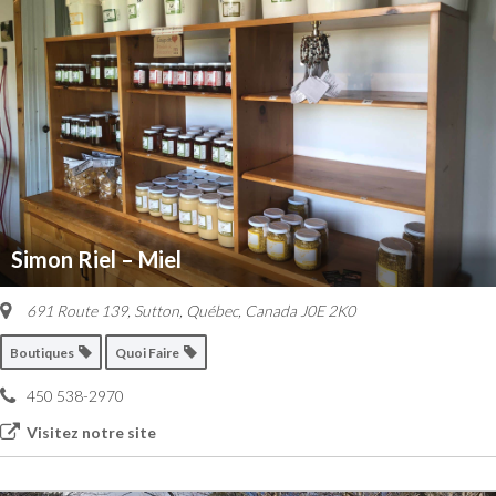
Simon Riel – Miel
691 Route 139
,
Sutton, Québec, Canada
J0E 2K0
Boutiques
Quoi Faire
450 538-2970
Visitez notre site