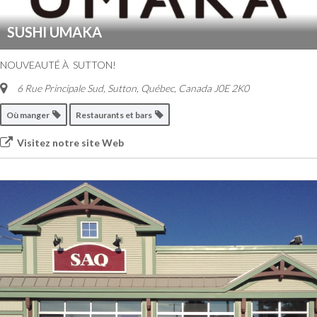
SUSHI UMAKA
NOUVEAUTÉ À SUTTON!
6 Rue Principale Sud
,
Sutton, Québec, Canada
J0E 2K0
Où manger
Restaurants et bars
Visitez notre site Web