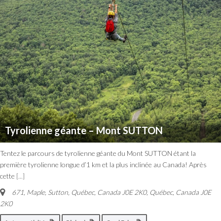
Tyrolienne géante – Mont SUTTON
Tentez le parcours de tyrolienne géante du Mont SUTTON étant la
première tyrolienne longue d’1 km et la plus inclinée au Canada! Après
cette
[...]
671, Maple, Sutton, Québec, Canada J0E 2K0
,
Québec, Canada
J0E
2K0