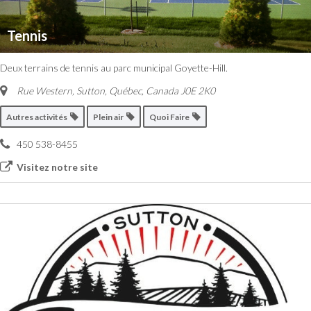
Tennis
Deux terrains de tennis au parc municipal Goyette-Hill.
Rue Western, Sutton
,
Québec, Canada
J0E 2K0
Autres activités
Plein air
Quoi Faire
450 538-8455
Visitez notre site