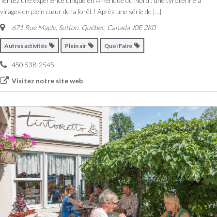
Tentez une expérience unique en Amérique du Nord : une tyrolienne à
virages en plein cœur de la forêt ! Après une série de
[...]
671 Rue Maple, Sutton
,
Québec, Canada
J0E 2K0
Autres activités
Plein air
Quoi Faire
450 538-2545
Visitez notre site web