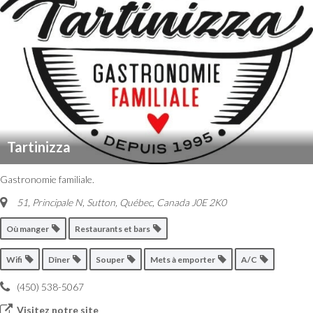
Tartinizza
Gastronomie familiale.
51, Principale N, Sutton
,
Québec, Canada
J0E 2K0
Où manger
Restaurants et bars
Wifi
Dîner
Souper
Mets à emporter
A/C
(450) 538-5067
Visitez notre site