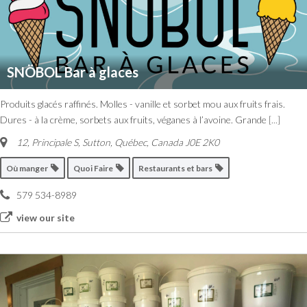
SNÖBOL Bar à glaces
Produits glacés raffinés. Molles - vanille et sorbet mou aux fruits frais.
Dures - à la crème, sorbets aux fruits, véganes à l’avoine. Grande
[...]
12, Principale S
,
Sutton, Québec, Canada
J0E 2K0
Où manger
Quoi Faire
Restaurants et bars
579 534-8989
view our site