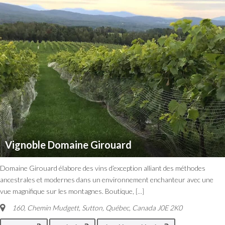
Vignoble Domaine Girouard
Domaine Girouard élabore des vins d’exception alliant des méthodes
ancestrales et modernes dans un environnement enchanteur avec une
vue magnifique sur les montagnes. Boutique,
[...]
160, Chemin Mudgett, Sutton
,
Québec, Canada
J0E 2K0