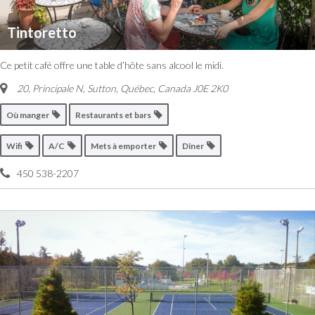
Tintoretto
Ce petit café offre une table d’hôte sans alcool le midi.
20, Principale N, Sutton
,
Québec, Canada
J0E 2K0
Où manger
Restaurants et bars
Wifi
A/C
Mets à emporter
Dîner
450 538-2207