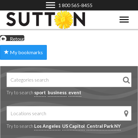
1 800 565-8455
Retour
My bookmarks
Try to search
sport
business
event
Try to search
Los Angeles
US Capitol
Central Park NY