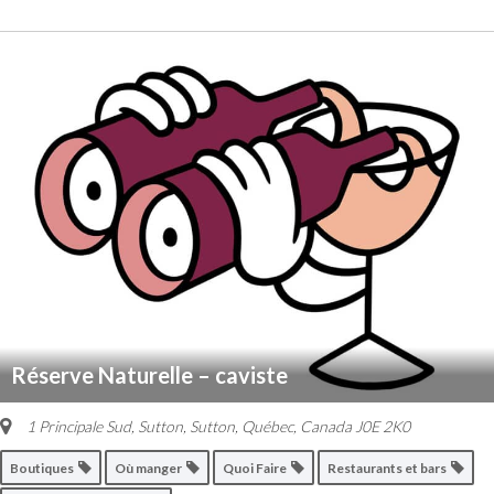
Réserve Naturelle – caviste
1 Principale Sud, Sutton
,
Sutton, Québec, Canada
J0E 2K0
Boutiques
Où manger
Quoi Faire
Restaurants et bars