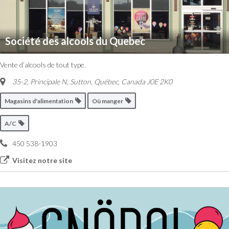
Société des alcools du Quebec
Vente d’alcools de tout type.
35-2, Principale N, Sutton
,
Québec, Canada
J0E 2K0
Magasins d'alimentation
Où manger
A/C
450 538-1903
Visitez notre site