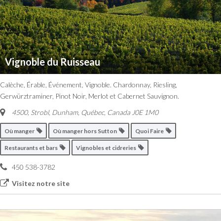
Vignoble du Ruisseau
Calèche, Érable, Événement, Vignoble. Chardonnay, Riesling,
Gerwürztraminer, Pinot Noir, Merlot et Cabernet Sauvignon.
4500, Strobl, Dunham
,
Québec, Canada
J0E 1M0
Où manger
Où manger hors Sutton
Quoi Faire
Restaurants et bars
Vignobles et cidreries
450 538-3782
Visitez notre site