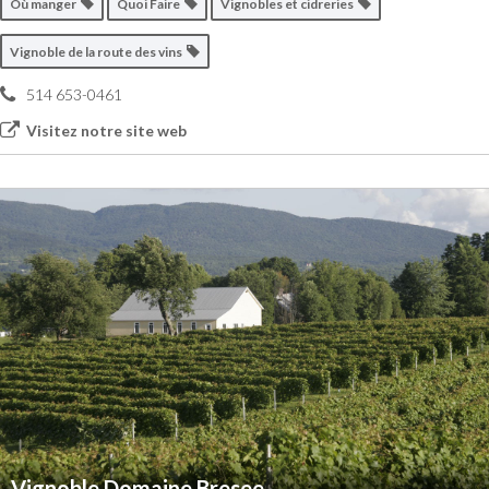
Où manger
Quoi Faire
Vignobles et cidreries
Vignoble de la route des vins
514 653-0461
Visitez notre site web
Vignoble Domaine Bresee