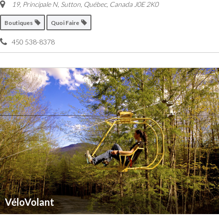
19, Principale N, Sutton
,
Québec, Canada
J0E 2K0
Boutiques
Quoi Faire
450 538-8378
VéloVolant