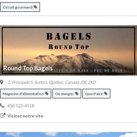
Circuit gourmand
Round Top Bagels
1, Principale S
,
Sutton, Québec, Canada
J0E 2K0
Magasins d'alimentation
Où manger
Quoi Faire
450 522-4518
Visitez notre site