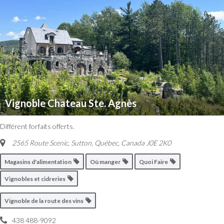
Vignoble Chateau Ste. Agnès
Différent forfaits offerts.
2565 Route Scenic, Sutton
,
Québec, Canada
J0E 2K0
Magasins d'alimentation
Où manger
Quoi Faire
Vignobles et cidreries
Vignoble de la route des vins
438 488-9092